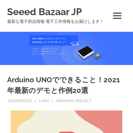
コ
Seeed Bazaar JP
ン
テ
MENU
最新な電子部品情報∙電子工作情報をお届けします！
ン
ツ
へ
ス
キ
ッ
プ
Arduino UNOでできること！2021
年最新のデモと作例20選
2020年8月4日
LIHUI
ARDUINO
,
PROJECT