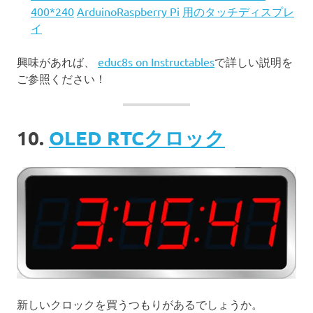
400*240
ArduinoRaspberry Pi
用のタッチディスプレ
イ
興味があれば、
educ8s on Instructables
で詳しい説明を
ご参照ください！
10.
OLED RTCクロック
新しいクロックを買うつもりがあるでしょうか。