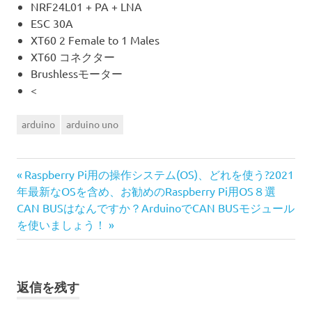
NRF24L01 + PA + LNA
ESC 30A
XT60 2 Female to 1 Males
XT60 コネクター
Brushlessモーター
<
arduino
arduino uno
前
投
Raspberry Pi用の操作システム(OS)、どれを使う?2021
の
年最新なOSを含め、お勧めのRaspberry Pi用OS８選
稿
次
記
CAN BUSはなんですか？ArduinoでCAN BUSモジュール
の
事:
を使いましょう！
ナ
記
事:
ビ
返信を残す
ゲ