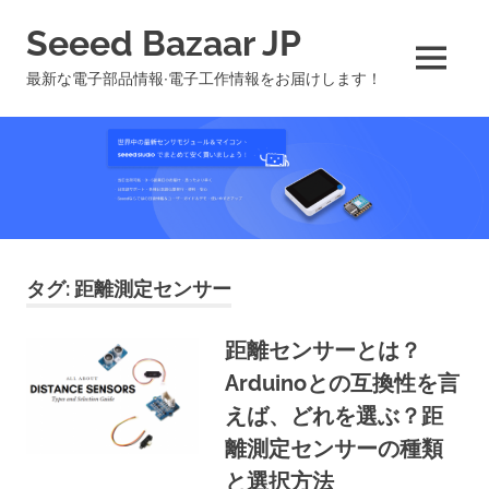
コ
Seeed Bazaar JP
ン
テ
MENU
最新な電子部品情報∙電子工作情報をお届けします！
ン
ツ
へ
ス
キ
ッ
プ
タグ:
距離測定センサー
距離センサーとは？
Arduinoとの互換性を言
えば、どれを選ぶ？距
離測定センサーの種類
と選択方法